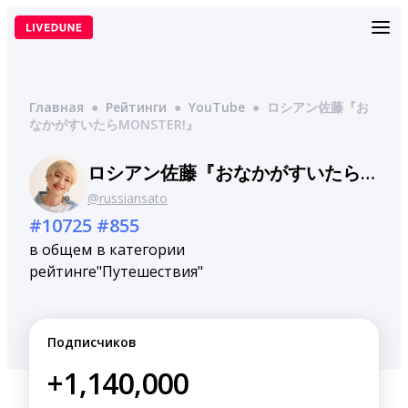
Перейти
к
содержимому
Главная
●
Рейтинги
●
YouTube
●
ロシアン佐藤『お
なかがすいたらMONSTER!』
ロシアン佐藤『おなかがすいたらMONSTER!』
@russiansato
#10725
#855
в общем
в категории
рейтинге
"Путешествия"
Подписчиков
+1,140,000