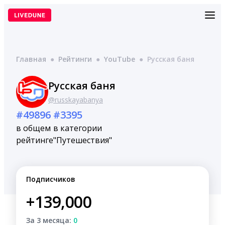
Перейти
к
содержимому
Главная
●
Рейтинги
●
YouTube
●
Русская баня
Русская баня
@russkayabanya
#49896
#3395
в общем
в категории
рейтинге
"Путешествия"
Подписчиков
+139,000
За 3 месяца:
0