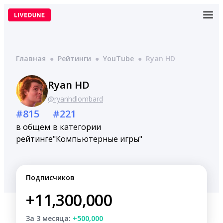
Перейти
к
содержимому
Главная
●
Рейтинги
●
YouTube
●
Ryan HD
Ryan HD
@ryanhdlombard
#815
#221
в общем
в категории
рейтинге
"Компьютерные игры"
Подписчиков
+11,300,000
За 3 месяца:
+500,000