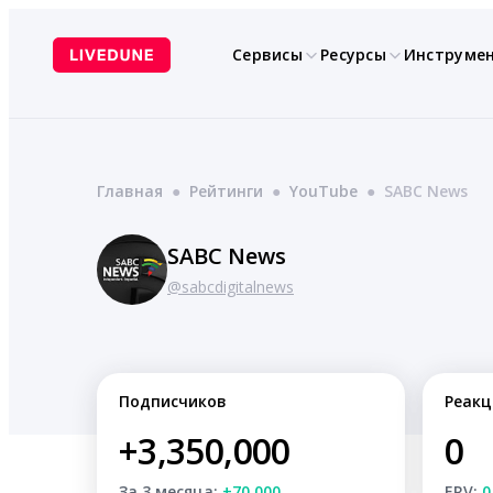
Перейти
к
Сервисы
Ресурсы
Инструме
содержимому
Главная
●
Рейтинги
●
YouTube
●
SABC News
SABC News
@sabcdigitalnews
Подписчиков
Реакц
+3,350,000
0
За 3 месяца:
+70,000
ERV:
0