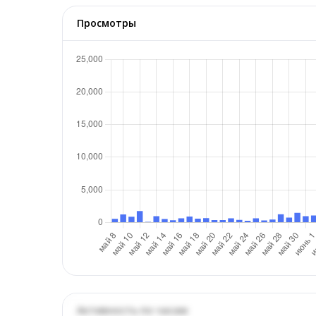
Просмотры
Активность по часам