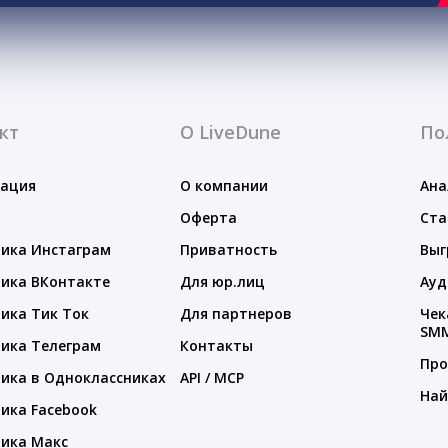
кт
О LiveDune
По
тация
О компании
Ана
Оферта
Ста
ика Инстаграм
Приватность
Выг
ика ВКонтакте
Для юр.лиц
Ауд
ика Тик Ток
Для партнеров
Чек
SM
ика Телеграм
Контакты
Про
ика в Одноклассниках
API / MCP
Най
ика Facebook
ика Макс