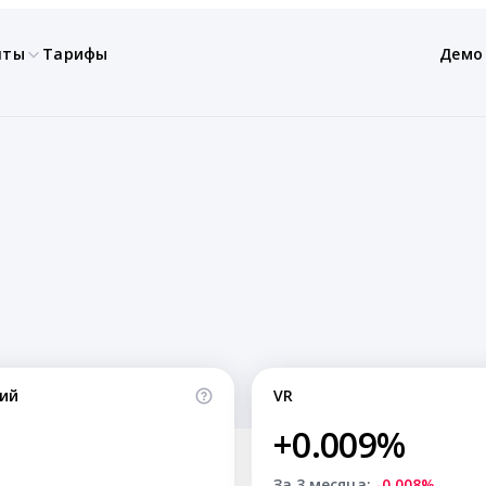
нты
Тарифы
Демо
ий
VR
+0.009%
За 3 месяца:
-0.008%