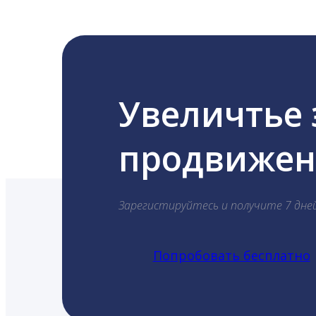
Увеличтье
продвижени
Зарегистируйтесь и получите 7 дне
Попробовать бесплатно