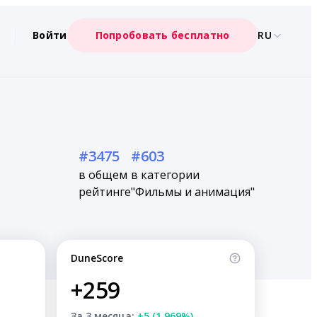
Войти
Попробовать бесплатно
RU
#3475
#603
в общем
в категории
рейтинге
"Фильмы и анимация"
DuneScore
+259
За 3 месяца:
+5 (1.969%)