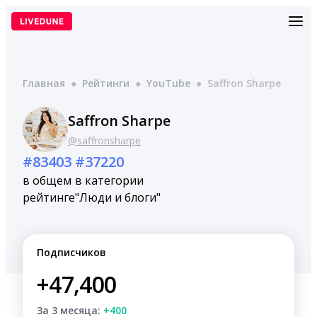
Перейти
к
содержимому
Главная
●
Рейтинги
●
YouTube
●
Saffron Sharpe
Saffron Sharpe
@saffronsharpe
#83403
#37220
в общем
в категории
рейтинге
"Люди и блоги"
Подписчиков
+47,400
За 3 месяца:
+400