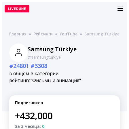
Перейти
к
содержимому
Главная
●
Рейтинги
●
YouTube
●
Samsung Türkiye
Samsung Türkiye
@samsungturkiye
#24801
#3308
в общем
в категории
рейтинге
"Фильмы и анимация"
Подписчиков
+432,000
За 3 месяца:
0