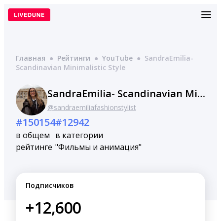
Перейти
к
содержимому
Главная
●
Рейтинги
●
YouTube
●
SandraEmilia-
Scandinavian Minimalistic Style
SandraEmilia- Scandinavian Minimalistic Style
@sandraemiliafashionstylist
#150154
#12942
в общем
в категории
рейтинге
"Фильмы и анимация"
Подписчиков
+12,600