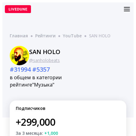
Перейти
к
содержимому
Главная
●
Рейтинги
●
YouTube
●
SAN HOLO
SAN HOLO
@sanholobeats
#31994
#5357
в общем
в категории
рейтинге
"Музыка"
Подписчиков
+299,000
За 3 месяца:
+1,000