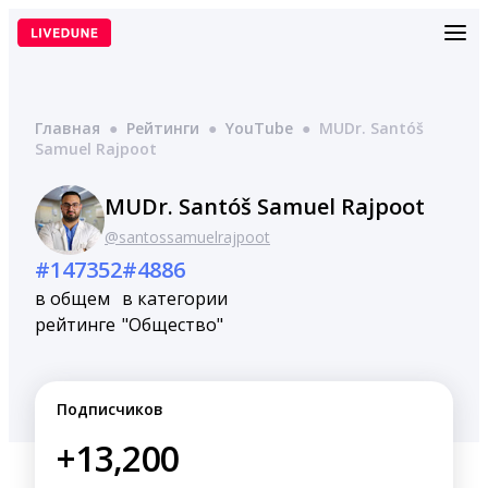
Перейти
к
содержимому
Главная
●
Рейтинги
●
YouTube
●
MUDr. Santóš
Samuel Rajpoot
MUDr. Santóš Samuel Rajpoot
@santossamuelrajpoot
#147352
#4886
в общем
в категории
рейтинге
"Общество"
Подписчиков
+13,200