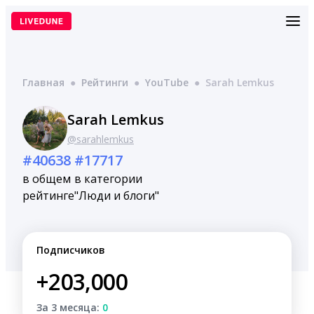
Перейти
к
содержимому
Главная
●
Рейтинги
●
YouTube
●
Sarah Lemkus
Sarah Lemkus
@sarahlemkus
#40638
#17717
в общем
в категории
рейтинге
"Люди и блоги"
Подписчиков
+203,000
За 3 месяца:
0