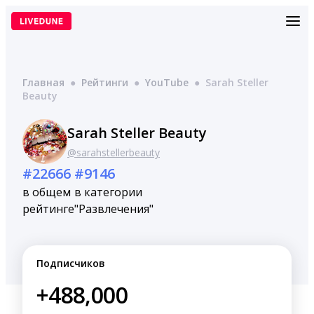
Перейти
к
содержимому
Главная
●
Рейтинги
●
YouTube
●
Sarah Steller
Beauty
Sarah Steller Beauty
@sarahstellerbeauty
#22666
#9146
в общем
в категории
рейтинге
"Развлечения"
Подписчиков
+488,000