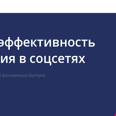
 эффективность
я в соцсетях
й бесплатного доступа.