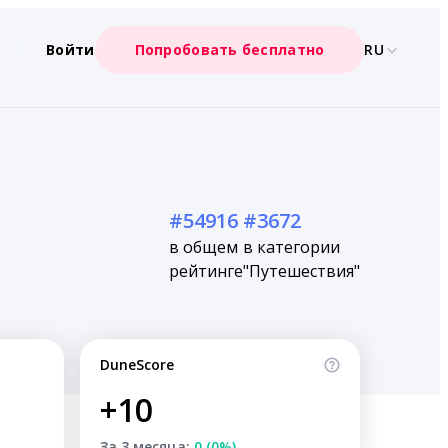
Войти
Попробовать бесплатно
RU
#54916
#3672
в общем
в категории
рейтинге
"Путешествия"
DuneScore
+10
За 3 месяца:
0 (0%)