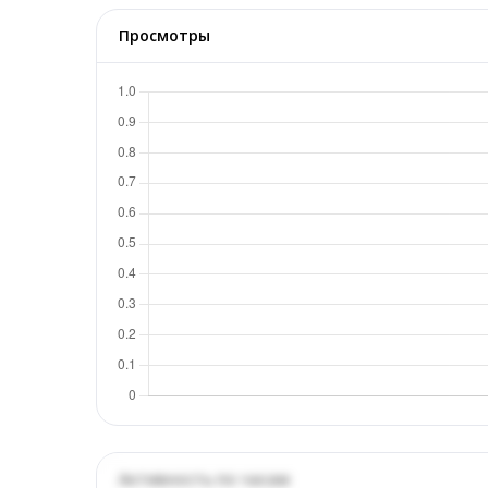
Просмотры
Активность по часам