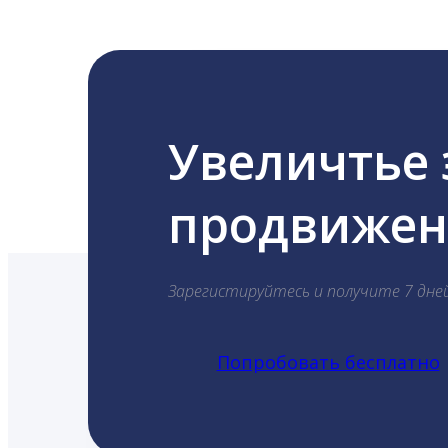
Увеличтье
продвижени
Зарегистируйтесь и получите 7 дне
Попробовать бесплатно