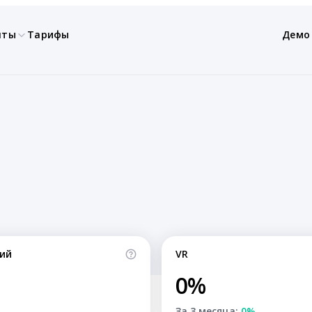
нты
Тарифы
Демо
ий
VR
0%
За 3 месяца:
0%