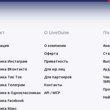
кт
О LiveDune
По
тация
О компании
Ана
Оферта
Ста
ика Инстаграм
Приватность
Выг
ика ВКонтакте
Для юр.лиц
Ауд
ика Тик Ток
Для партнеров
Чек
SM
ика Телеграм
Контакты
Про
ика в Одноклассниках
API / MCP
Най
ика Facebook
ика Макс