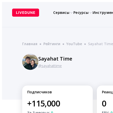
Перейти
к
Сервисы
Ресурсы
Инструме
содержимому
Главная
●
Рейтинги
●
YouTube
●
Sayahat Time
Sayahat Time
@sayahattime
Подписчиков
Реакц
+115,000
0
За 3 месяца:
0
ERV:
0