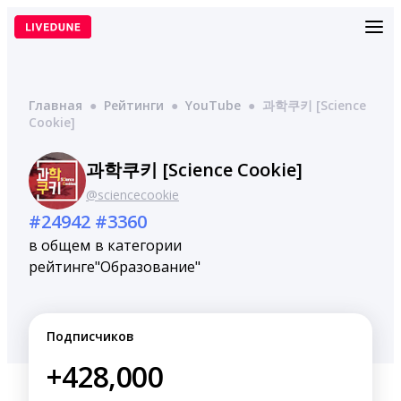
Перейти
к
содержимому
Главная
●
Рейтинги
●
YouTube
●
과학쿠키 [Science
Cookie]
과학쿠키 [Science Cookie]
@sciencecookie
#24942
#3360
в общем
в категории
рейтинге
"Образование"
Подписчиков
+428,000