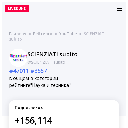
Перейти
к
содержимому
Главная
●
Рейтинги
●
YouTube
●
SCIENZIATI
subito
SCIENZIATI subito
@SCIENZIATI subito
#47011
#3557
в общем
в категории
рейтинге
"Наука и техника"
Подписчиков
+156,114