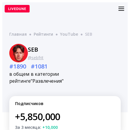
Перейти
к
содержимому
Главная
●
Рейтинги
●
YouTube
●
SEB
SEB
@sebfrit
#1890
#1081
в общем
в категории
рейтинге
"Развлечения"
Подписчиков
+5,850,000
За 3 месяца:
+10,000