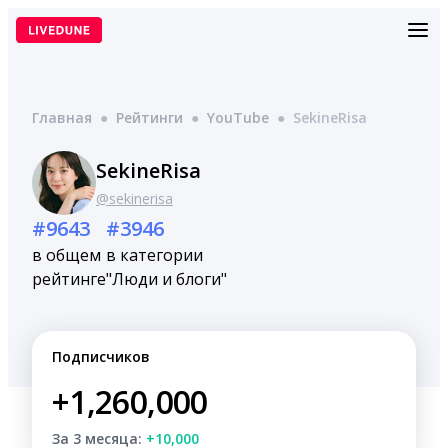
Перейти
к
содержимому
Главная
●
Рейтинги
●
YouTube
●
SekineRisa
SekineRisa
@sekinerisa
#9643
#3946
в общем
в категории
рейтинге
"Люди и блоги"
Подписчиков
+1,260,000
За 3 месяца:
+10,000