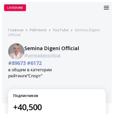
Перейти
к
содержимому
Главная
●
Рейтинги
●
YouTube
●
Semina Digeni
Official
Semina Digeni Official
@seminadigeniofficial
#89673
#6172
в общем
в категории
рейтинге
"Спорт"
Подписчиков
+40,500