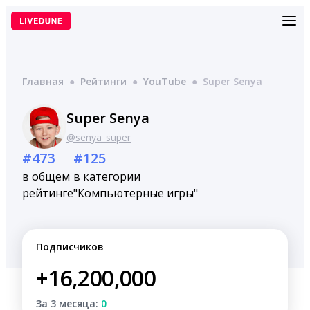
Перейти
к
содержимому
Главная
●
Рейтинги
●
YouTube
●
Super Senya
Super Senya
@senya_super
#473
#125
в общем
в категории
рейтинге
"Компьютерные игры"
Подписчиков
+16,200,000
За 3 месяца:
0