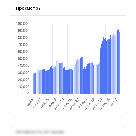
Просмотры
Активность по часам