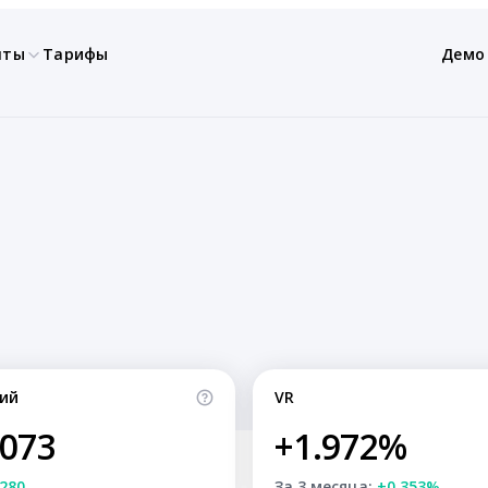
нты
Тарифы
Демо
ий
VR
,073
+1.972%
280
За 3 месяца:
+0.353%