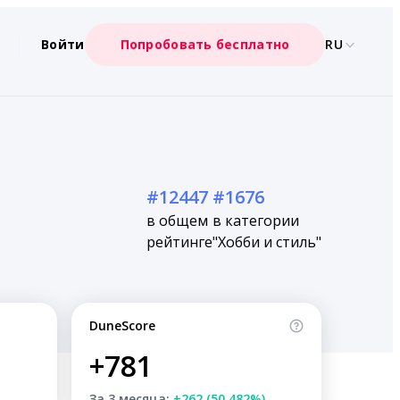
Войти
Попробовать бесплатно
RU
#12447
#1676
в общем
в категории
рейтинге
"Хобби и стиль"
DuneScore
+781
За 3 месяца:
+262 (50.482%)