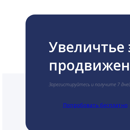
Увеличтье
продвижени
Зарегистируйтесь и получите 7 дне
Попробовать бесплатно