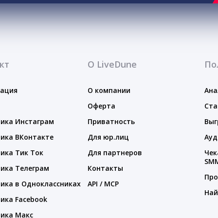
кт
О LiveDune
По
тация
О компании
Ана
Оферта
Ста
ика Инстаграм
Приватность
Выг
ика ВКонтакте
Для юр.лиц
Ауд
ика Тик Ток
Для партнеров
Чек
SM
ика Телеграм
Контакты
Про
ика в Одноклассниках
API / MCP
Най
ика Facebook
ика Макс