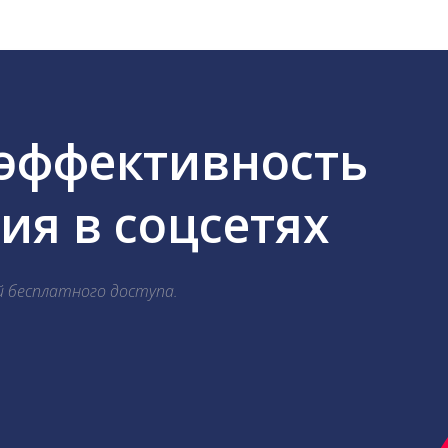
 эффективность
я в соцсетях
й бесплатного доступа.