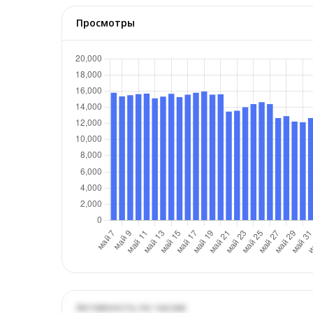
Просмотры
Активность по часам