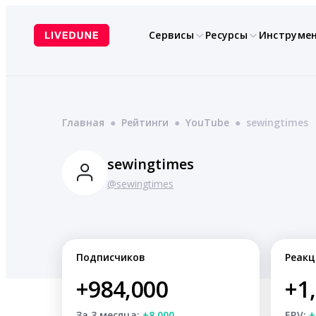
Перейти
к
Сервисы
Ресурсы
Инструме
содержимому
Главная
●
Рейтинги
●
YouTube
●
sewingtimes
sewingtimes
@sewingtimes
Подписчиков
Реакц
+984,000
+1
За 3 месяца:
+8,000
ERV:
+