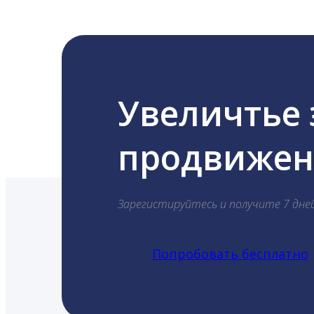
Увеличтье
продвижени
Зарегистируйтесь и получите 7 дне
Попробовать бесплатно