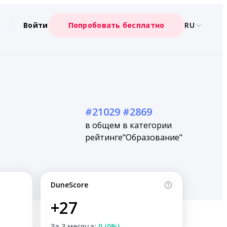
Войти
Попробовать бесплатно
RU
#21029
#2869
в общем
в категории
рейтинге
"Образование"
DuneScore
+27
За 3 месяца:
0 (0%)