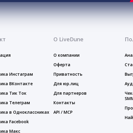
кт
О LiveDune
По
тация
О компании
Ана
Оферта
Ста
ика Инстаграм
Приватность
Выг
ика ВКонтакте
Для юр.лиц
Ауд
ика Тик Ток
Для партнеров
Чек
SM
ика Телеграм
Контакты
Про
ика в Одноклассниках
API / MCP
Най
ика Facebook
ика Макс