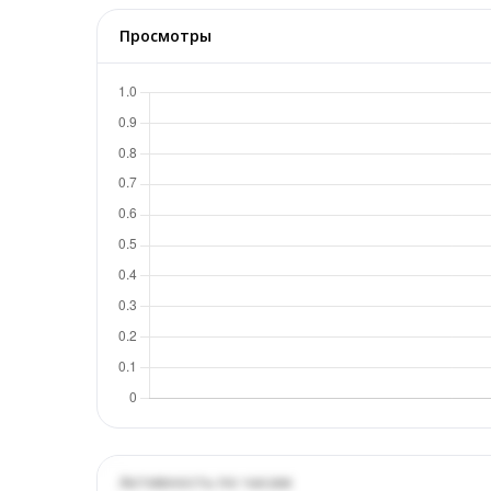
Просмотры
Активность по часам