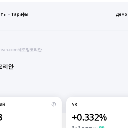
нты
Тарифы
Демо
orean.com쉐도잉코리안
잉코리안
ий
VR
3
+0.332%
За 3 месяца:
0%