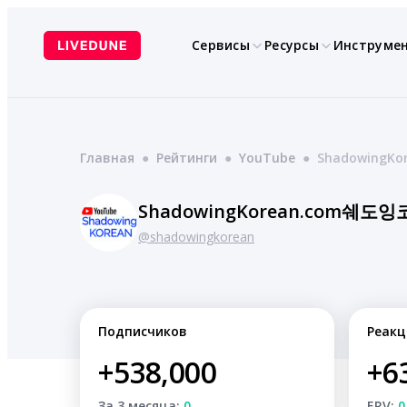
Перейти
к
Сервисы
Ресурсы
Инструме
содержимому
Главная
●
Рейтинги
●
YouTube
●
ShadowingK
ShadowingKorean.com쉐도
@shadowingkorean
Подписчиков
Реакц
+538,000
+6
За 3 месяца:
0
ERV:
0