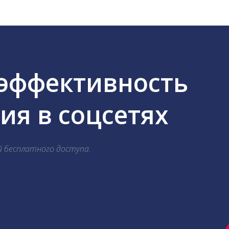
 эффективность
я в соцсетях
й бесплатного доступа.