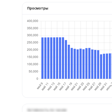
Просмотры
Активность по часам