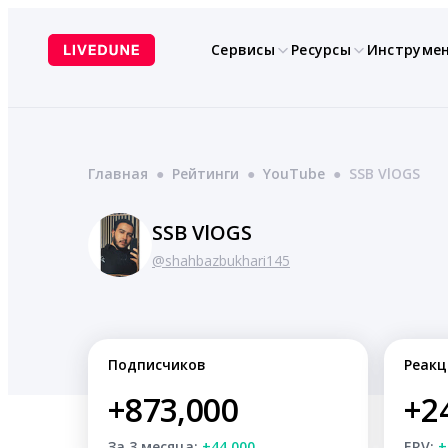
Перейти
к
Сервисы
Ресурсы
Инструме
содержимому
Главная
●
Рейтинги
●
YouTube
●
SSB VlOGS
SSB VlOGS
@shahbazbukhari145
Подписчиков
Реакц
+873,000
+2
За 3 месяца:
+44,000
ERV:
+