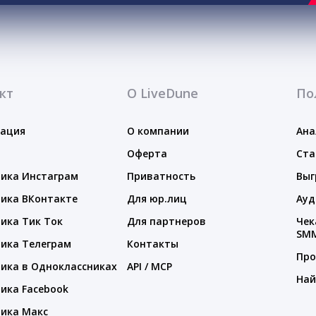
кт
О LiveDune
По
тация
О компании
Ана
Оферта
Ста
ика Инстаграм
Приватность
Выг
ика ВКонтакте
Для юр.лиц
Ауд
ика Тик Ток
Для партнеров
Чек
SM
ика Телеграм
Контакты
Про
ика в Одноклассниках
API / MCP
Най
ика Facebook
ика Макс