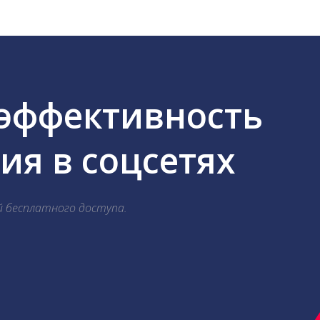
 эффективность
я в соцсетях
й бесплатного доступа.