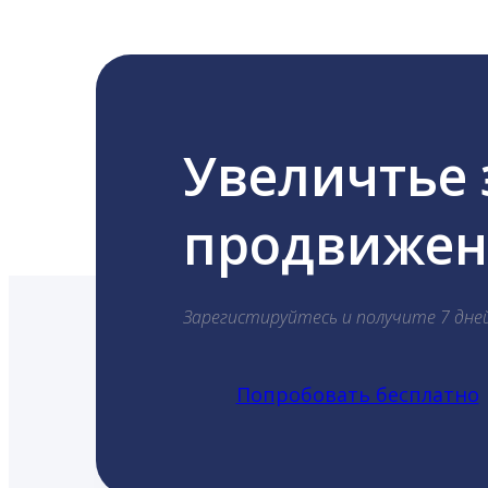
Увеличтье
продвижени
Зарегистируйтесь и получите 7 дне
Попробовать бесплатно