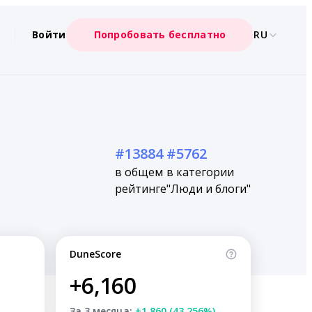
Войти
Попробовать бесплатно
RU
#13884
#5762
в общем
в категории
рейтинге
"Люди и блоги"
DuneScore
+6,160
За 3 месяца:
+1,860 (43.256%)