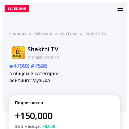
Перейти
к
содержимому
Главная
●
Рейтинги
●
YouTube
●
Shakthi TV
Shakthi TV
@shakthitvofficial
#47993
#7586
в общем
в категории
рейтинге
"Музыка"
Подписчиков
+150,000
За 3 месяца:
+8,000