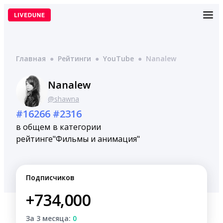
Перейти
к
содержимому
Главная
●
Рейтинги
●
YouTube
●
Nanalew
Nanalew
@shawna
#16266
#2316
в общем
в категории
рейтинге
"Фильмы и анимация"
Подписчиков
+734,000
За 3 месяца:
0