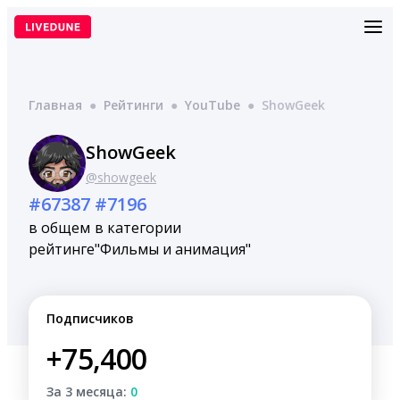
Перейти
к
содержимому
Главная
●
Рейтинги
●
YouTube
●
ShowGeek
ShowGeek
@showgeek
#67387
#7196
в общем
в категории
рейтинге
"Фильмы и анимация"
Подписчиков
+75,400
За 3 месяца:
0