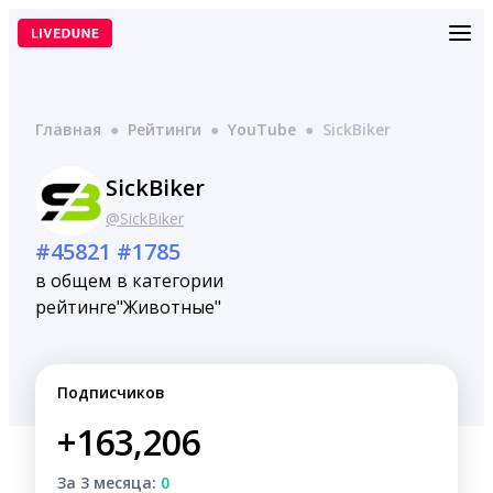
Перейти
к
содержимому
Главная
●
Рейтинги
●
YouTube
●
SickBiker
SickBiker
@SickBiker
#45821
#1785
в общем
в категории
рейтинге
"Животные"
Подписчиков
+163,206
За 3 месяца:
0