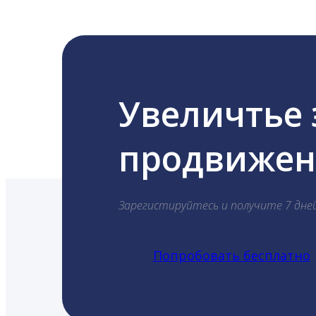
Увеличтье
продвижени
Зарегистируйтесь и получите 7 дне
Попробовать бесплатно