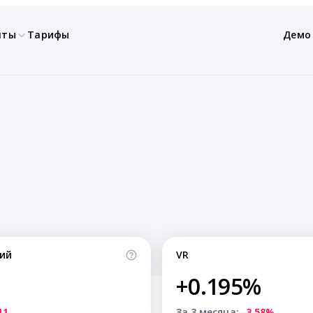
нты
Тарифы
Демо
ий
VR
+0.195%
11
За 3 месяца:
-3.58%