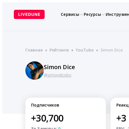
Перейти
к
Сервисы
Ресурсы
Инструме
содержимому
Главная
●
Рейтинги
●
YouTube
●
Simon Dice
Simon Dice
@simondicebo
Подписчиков
Реакц
+30,700
+3
За 3 месяца:
0
ERV:
-