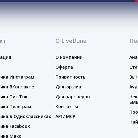
кт
О LiveDune
По
тация
О компании
Ана
Оферта
Ста
ика Инстаграм
Приватность
Выг
ика ВКонтакте
Для юр.лиц
Ауд
ика Тик Ток
Для партнеров
Чек
SM
ика Телеграм
Контакты
Про
ика в Одноклассниках
API / MCP
Най
ика Facebook
ика Макс