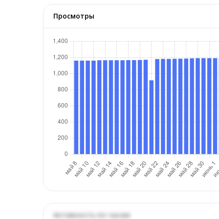
Просмотры
Активность по часам