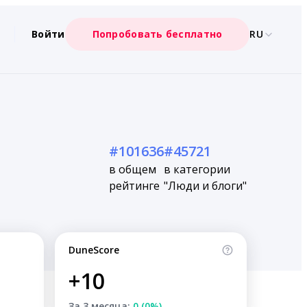
Войти
Попробовать бесплатно
RU
#101636
#45721
в общем
в категории
рейтинге
"Люди и блоги"
DuneScore
+10
За 3 месяца:
0 (0%)