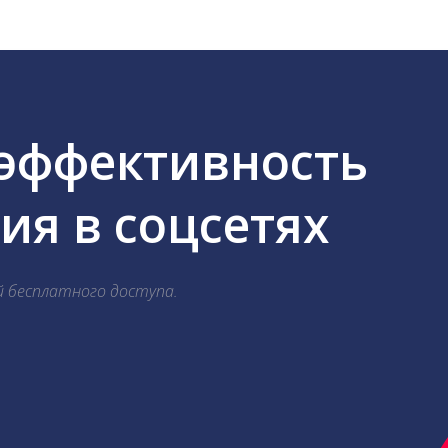
 эффективность
я в соцсетях
й бесплатного доступа.