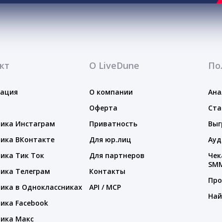
кт
О LiveDune
По
тация
О компании
Ана
Оферта
Ста
ика Инстаграм
Приватность
Выг
ика ВКонтакте
Для юр.лиц
Ауд
ика Тик Ток
Для партнеров
Чек
SM
ика Телеграм
Контакты
Про
ика в Одноклассниках
API / MCP
Най
ика Facebook
ика Макс