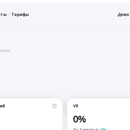
нты
Тарифы
Демо
toons
ий
VR
0%
За 3 месяца:
0%