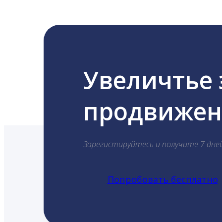
Увеличтье
продвижени
Зарегистируйтесь и получите 7 дне
Попробовать бесплатно