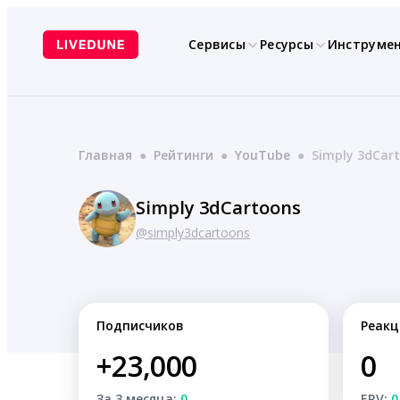
Перейти
к
Сервисы
Ресурсы
Инструме
содержимому
Главная
●
Рейтинги
●
YouTube
●
Simply 3dCar
Simply 3dCartoons
@simply3dcartoons
Подписчиков
Реакц
+23,000
0
За 3 месяца:
0
ERV:
0