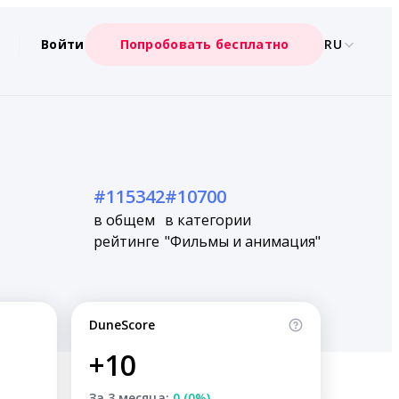
Войти
Попробовать бесплатно
RU
#115342
#10700
в общем
в категории
рейтинге
"Фильмы и анимация"
DuneScore
+10
За 3 месяца:
0 (0%)