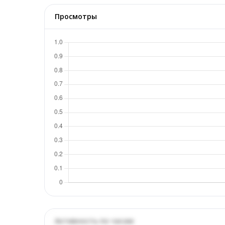
Просмотры
Активность по часам