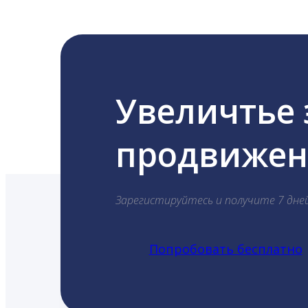
Увеличтье
продвижени
Зарегистируйтесь и получите 7 дне
Попробовать бесплатно