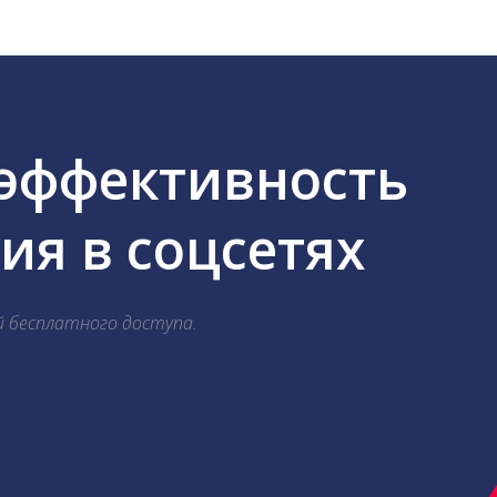
 эффективность
я в соцсетях
й бесплатного доступа.