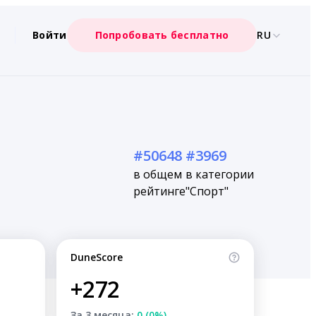
Войти
Попробовать бесплатно
RU
#50648
#3969
в общем
в категории
рейтинге
"Спорт"
DuneScore
+272
За 3 месяца:
0 (0%)