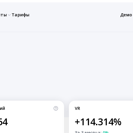
нты
Тарифы
Демо
ий
VR
64
+114.314%
За 3 месяца:
0%