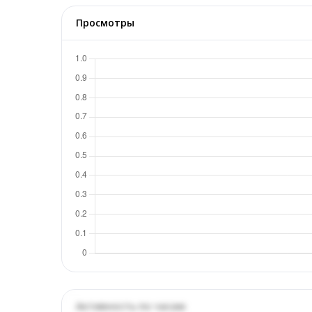
Просмотры
Активность по часам