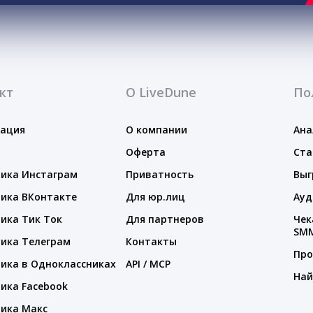
кт
О LiveDune
По
тация
О компании
Ана
Оферта
Ста
ика Инстаграм
Приватность
Выг
ика ВКонтакте
Для юр.лиц
Ауд
ика Тик Ток
Для партнеров
Чек
SM
ика Телеграм
Контакты
Про
ика в Одноклассниках
API / MCP
Най
ика Facebook
ика Макс