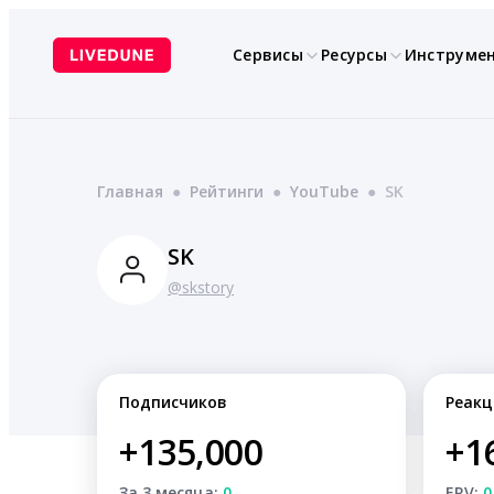
Перейти
к
Сервисы
Ресурсы
Инструме
содержимому
Главная
●
Рейтинги
●
YouTube
●
SK
SK
@skstory
Подписчиков
Реакц
+135,000
+1
За 3 месяца:
0
ERV:
0