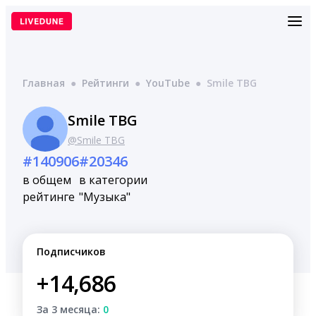
Перейти
к
содержимому
Главная
●
Рейтинги
●
YouTube
●
Smile TBG
Smile TBG
@Smile TBG
#140906
#20346
в общем
в категории
рейтинге
"Музыка"
Подписчиков
+14,686
За 3 месяца:
0