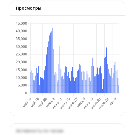
Просмотры
Активность по часам