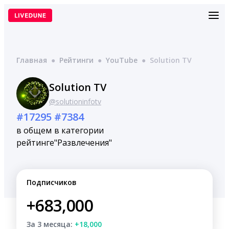
Перейти
к
содержимому
Главная
●
Рейтинги
●
YouTube
●
Solution TV
Solution TV
@solutioninfotv
#17295
#7384
в общем
в категории
рейтинге
"Развлечения"
Подписчиков
+683,000
За 3 месяца:
+18,000