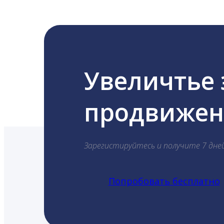
Увеличтье
продвижени
Зарегистируйтесь и получите 7 дне
Попробовать бесплатно