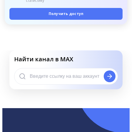
статистику
Получить доступ
Найти канал в MAX