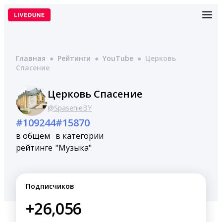
Перейти
к
содержимому
Главная
●
Рейтинги
●
YouTube
●
Церковь
Спасение
Церковь Спасение
@SpasenieBY
#109244
#15870
в общем
в категории
рейтинге
"Музыка"
Подписчиков
+26,056