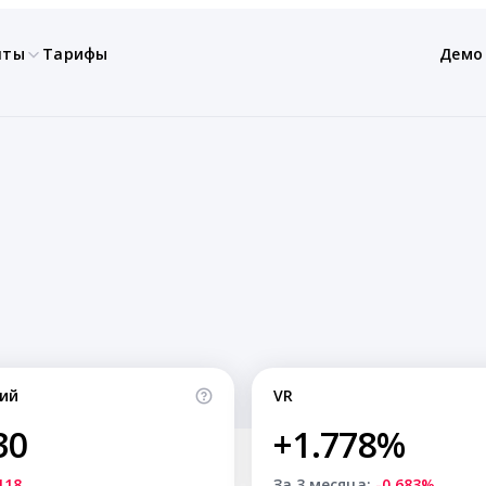
нты
Тарифы
Демо
ий
VR
30
+1.778%
118
За 3 месяца:
-0.683%