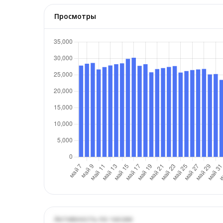
Просмотры
Активность по часам