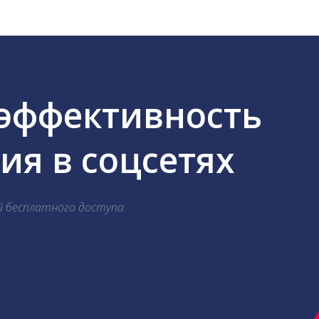
 эффективность
я в соцсетях
й бесплатного доступа.