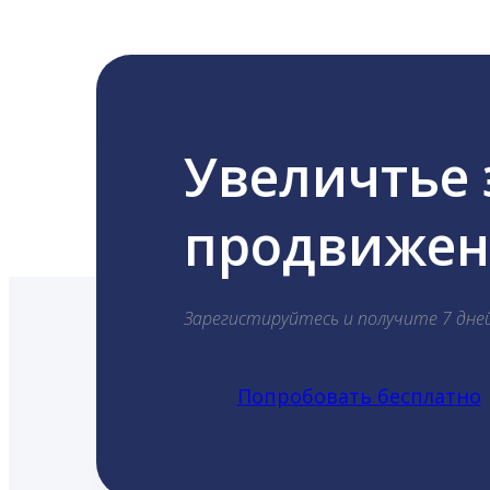
Увеличтье
продвижени
Зарегистируйтесь и получите 7 дне
Попробовать бесплатно