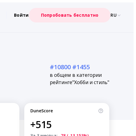
Войти
Попробовать бесплатно
RU
#10800
#1455
в общем
в категории
рейтинге
"Хобби и стиль"
DuneScore
+515
За 3 месяца:
-78 (-13.153%)