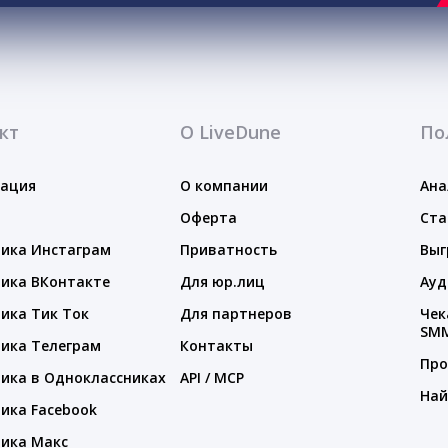
кт
О LiveDune
По
тация
О компании
Ана
Оферта
Ста
ика Инстаграм
Приватность
Выг
ика ВКонтакте
Для юр.лиц
Ауд
ика Тик Ток
Для партнеров
Чек
SM
ика Телеграм
Контакты
Про
ика в Одноклассниках
API / MCP
Най
ика Facebook
ика Макс