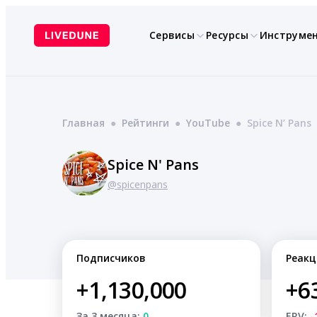
Перейти
к
Сервисы
Ресурсы
Инструме
содержимому
Главная
●
Рейтинги
●
YouTube
●
Spice N’ Pans
Spice N' Pans
@spicenpans
Подписчиков
Реакц
+1,130,000
+6
За 3 месяца:
0
ERV:
-