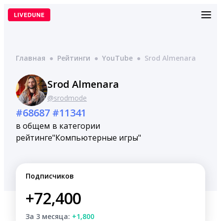
Перейти
к
содержимому
Главная
●
Рейтинги
●
YouTube
●
Srod Almenara
Srod Almenara
@srodmode
#68687
#11341
в общем
в категории
рейтинге
"Компьютерные игры"
Подписчиков
+72,400
За 3 месяца:
+1,800