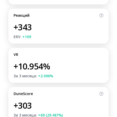
Реакций
+343
ERV:
+109
VR
+10.954%
За 3 месяца:
+2.096%
DuneScore
+303
За 3 месяца:
+69 (29.487%)