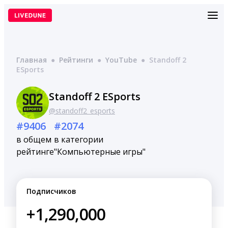
Перейти
к
содержимому
Главная
●
Рейтинги
●
YouTube
●
Standoff 2
ESports
Standoff 2 ESports
@standoff2_esports
#9406
#2074
в общем
в категории
рейтинге
"Компьютерные игры"
Подписчиков
+1,290,000