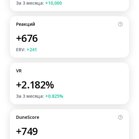
За 3 месяца:
+10,000
Реакций
+676
ERV:
+241
VR
+2.182%
За 3 месяца:
+0.825%
DuneScore
+749