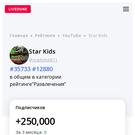
Перейти
к
содержимому
Главная
●
Рейтинги
●
YouTube
●
Star Kids
Star Kids
@starkids6811
#35733
#12880
в общем
в категории
рейтинге
"Развлечения"
Подписчиков
+250,000
За 3 месяца:
0