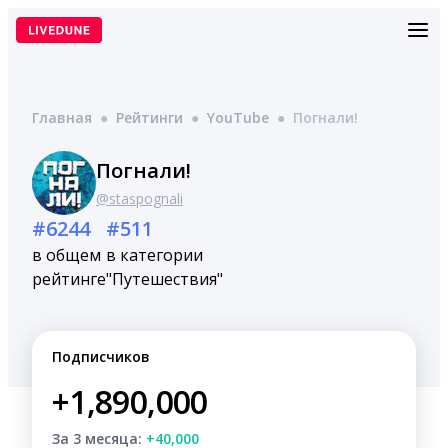
Перейти
к
содержимому
Главная
●
Рейтинги
●
YouTube
●
Погнали!
Погнали!
@staspognali
#6244
#511
в общем
в категории
рейтинге
"Путешествия"
Подписчиков
+1,890,000
За 3 месяца:
+40,000