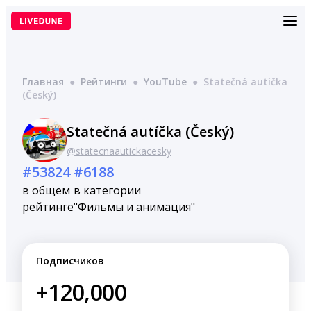
Перейти
к
содержимому
Главная
●
Рейтинги
●
YouTube
●
Statečná autíčka
(Český)
Statečná autíčka (Český)
@statecnaautickacesky
#53824
#6188
в общем
в категории
рейтинге
"Фильмы и анимация"
Подписчиков
+120,000