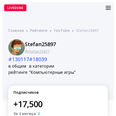
Перейти
к
содержимому
Главная
●
Рейтинги
●
YouTube
●
Stefan25897
Stefan25897
@Stefan25897
#130117
#18039
в общем
в категории
рейтинге
"Компьютерные игры"
Подписчиков
+17,500
За 3 месяца:
0