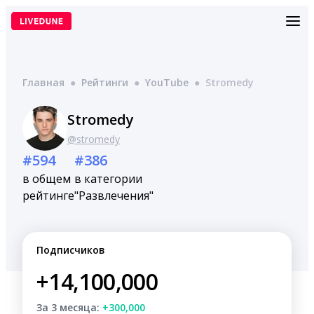
Перейти
к
содержимому
Главная
●
Рейтинги
●
YouTube
●
Stromedy
Stromedy
@stromedy
#594
#386
в общем
в категории
рейтинге
"Развлечения"
Подписчиков
+14,100,000
За 3 месяца:
+300,000