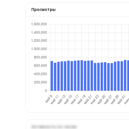
Просмотры
Активность по часам