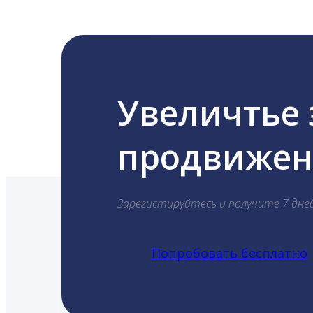
Увеличтье
продвижени
Зарегистируйтесь и получите 7 дне
Попробовать бесплатно