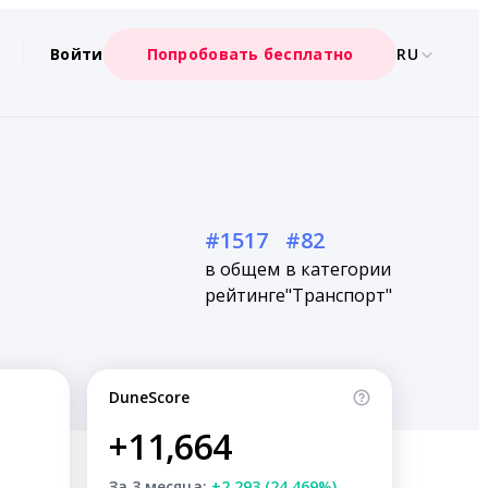
Войти
Попробовать бесплатно
RU
#1517
#82
в общем
в категории
рейтинге
"Транспорт"
DuneScore
+11,664
За 3 месяца:
+2,293 (24.469%)