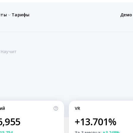
нты
Тарифы
Демо
 Научит
ий
VR
6,955
+13.701%
15,754
За 3 месяца:
+3.248%