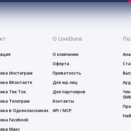
кт
О LiveDune
По
тация
О компании
Ана
Оферта
Ста
ика Инстаграм
Приватность
Выг
ика ВКонтакте
Для юр.лиц
Ауд
ика Тик Ток
Для партнеров
Чек
SM
ика Телеграм
Контакты
Про
ика в Одноклассниках
API / MCP
Най
ика Facebook
ика Макс