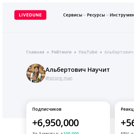
Перейти
к
Сервисы
Ресурсы
Инструме
содержимому
Главная
●
Рейтинги
●
YouTube
●
Альбертович
Альбертович Научит
@strong_man
Подписчиков
Реакц
+6,950,000
+5
За 3 месяца:
+100,000
ERV:
+