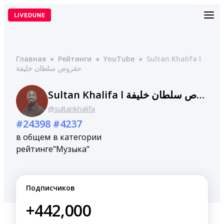
Перейти
к
содержимому
Главная
●
Рейтинги
●
YouTube
●
Sultan Khalifa l
حقروص سلطان خليفة
Sultan Khalifa l حقروص سلطان خليفة
@sultankhalifa
#24398
#4237
в общем
в категории
рейтинге
"Музыка"
Подписчиков
+442,000