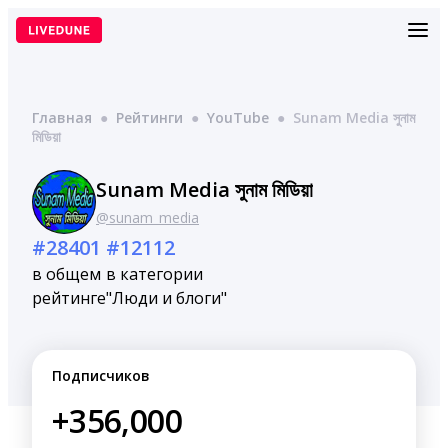
Перейти
к
содержимому
Главная
●
Рейтинги
●
YouTube
●
Sunam Media সুনাম
মিডিয়া
Sunam Media সুনাম মিডিয়া
@sunam_media
#28401
#12112
в общем
в категории
рейтинге
"Люди и блоги"
Подписчиков
+356,000