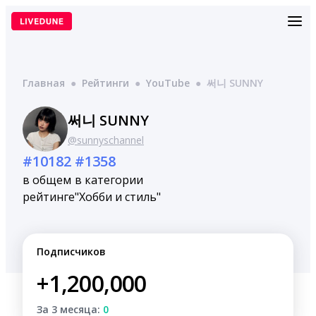
Перейти
к
содержимому
Главная
●
Рейтинги
●
YouTube
●
써니 SUNNY
써니 SUNNY
@sunnyschannel
#10182
#1358
в общем
в категории
рейтинге
"Хобби и стиль"
Подписчиков
+1,200,000
За 3 месяца:
0