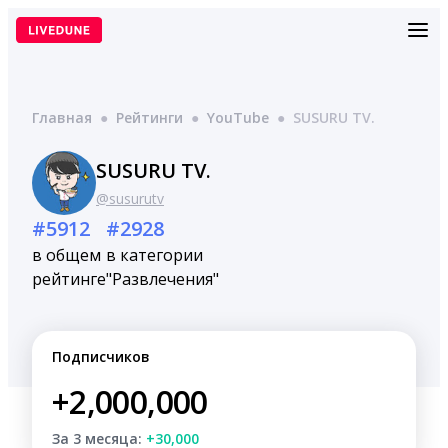
Перейти
к
содержимому
Главная
●
Рейтинги
●
YouTube
●
SUSURU TV.
SUSURU TV.
@susurutv
#5912
#2928
в общем
в категории
рейтинге
"Развлечения"
Подписчиков
+2,000,000
За 3 месяца:
+30,000