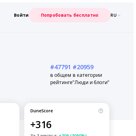
Войти
Попробовать бесплатно
RU
#47791
#20959
в общем
в категории
рейтинге
"Люди и блоги"
DuneScore
+316
За 3 месяца:
+306 (3060%)