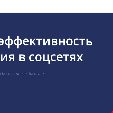
 эффективность
я в соцсетях
й бесплатного доступа.