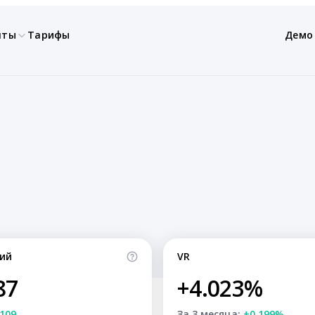
нты
Тарифы
Демо
ий
VR
87
+4.023%
109
За 3 месяца:
+0.199%