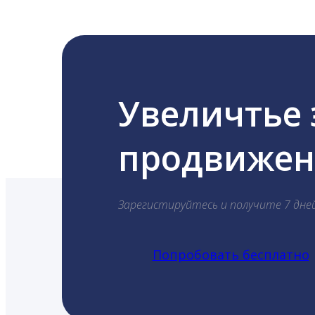
Увеличтье
продвижени
Зарегистируйтесь и получите 7 дне
Попробовать бесплатно