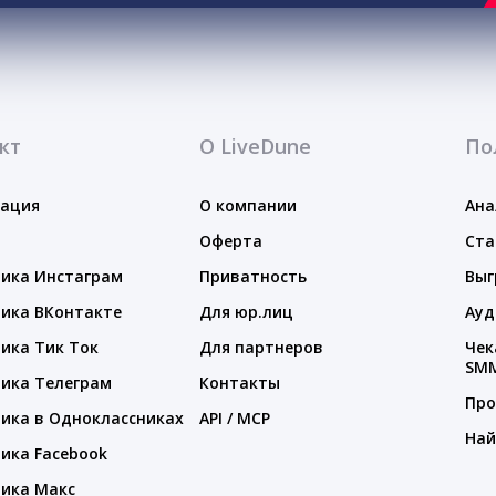
кт
О LiveDune
По
тация
О компании
Ана
Оферта
Ста
ика Инстаграм
Приватность
Выг
ика ВКонтакте
Для юр.лиц
Ауд
ика Тик Ток
Для партнеров
Чек
SM
ика Телеграм
Контакты
Про
ика в Одноклассниках
API / MCP
Най
ика Facebook
ика Макс