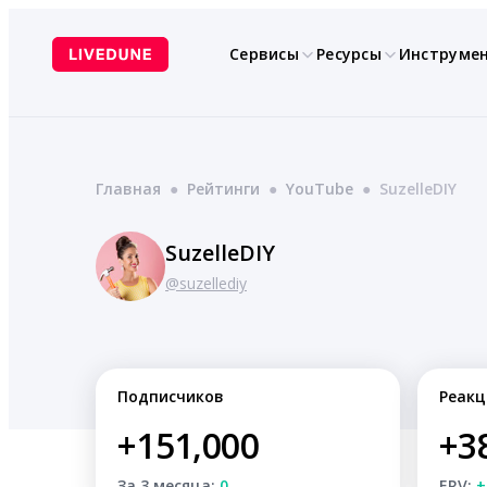
Перейти
к
Сервисы
Ресурсы
Инструме
содержимому
Главная
●
Рейтинги
●
YouTube
●
SuzelleDIY
SuzelleDIY
@suzellediy
Подписчиков
Реакц
+151,000
+3
За 3 месяца:
0
ERV:
+