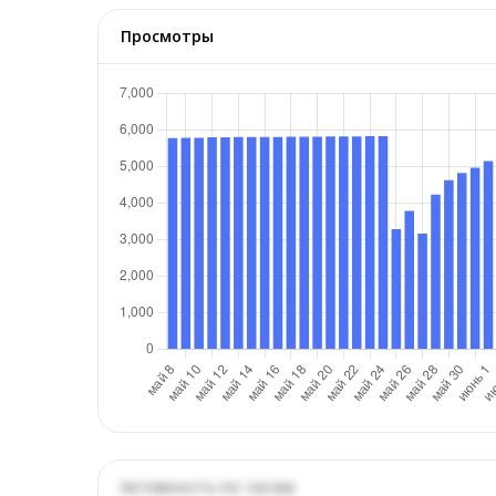
Просмотры
Активность по часам