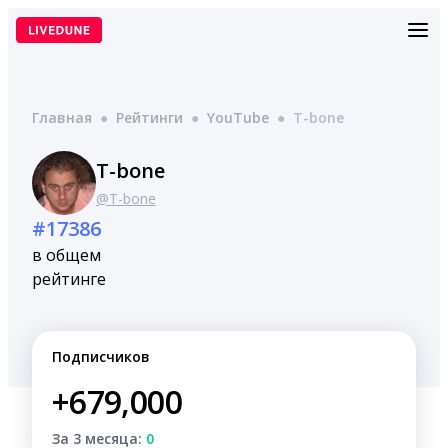
Перейти
к
содержимому
Главная
●
Рейтинги
●
YouTube
●
T-bone
T-bone
@T-bone
#17386
в общем
рейтинге
Подписчиков
+679,000
За 3 месяца:
0