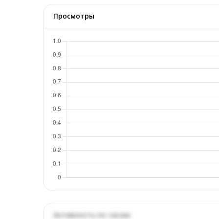
Просмотры
Активность по часам