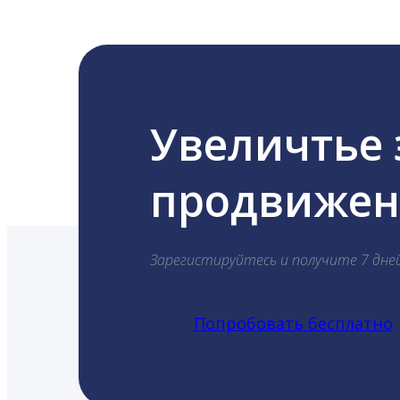
Увеличтье
продвижени
Зарегистируйтесь и получите 7 дне
Попробовать бесплатно