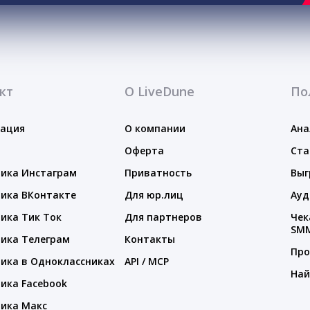
кт
О LiveDune
По
тация
О компании
Ана
Оферта
Ста
ика Инстаграм
Приватность
Выг
ика ВКонтакте
Для юр.лиц
Ауд
ика Тик Ток
Для партнеров
Чек
SM
ика Телеграм
Контакты
Про
ика в Одноклассниках
API / MCP
Най
ика Facebook
ика Макс