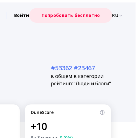
Войти
Попробовать бесплатно
RU
#53362
#23467
в общем
в категории
рейтинге
"Люди и блоги"
DuneScore
+10
За 3 месяца:
0 (0%)