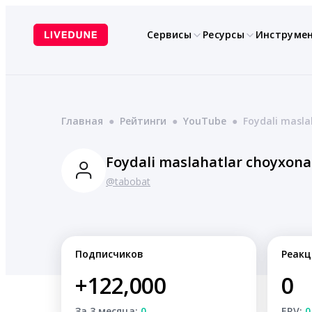
Перейти
к
Сервисы
Ресурсы
Инструме
содержимому
Главная
●
Рейтинги
●
YouTube
●
Foydali masla
Foydali maslahatlar choyxona
@tabobat
Подписчиков
Реакц
+122,000
0
За 3 месяца:
0
ERV:
0