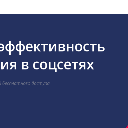
 эффективность
я в соцсетях
й бесплатного доступа.