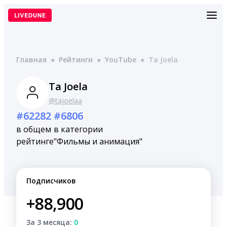
Перейти
к
содержимому
Главная
●
Рейтинги
●
YouTube
●
Ta Joela
Ta Joela
@tajoelaa
#62282
#6806
в общем
в категории
рейтинге
"Фильмы и анимация"
Подписчиков
+88,900
За 3 месяца:
0