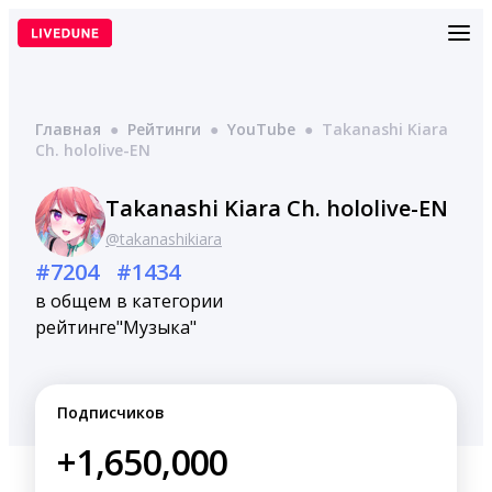
Перейти
к
содержимому
Главная
●
Рейтинги
●
YouTube
●
Takanashi Kiara
Ch. hololive-EN
Takanashi Kiara Ch. hololive-EN
@takanashikiara
#7204
#1434
в общем
в категории
рейтинге
"Музыка"
Подписчиков
+1,650,000